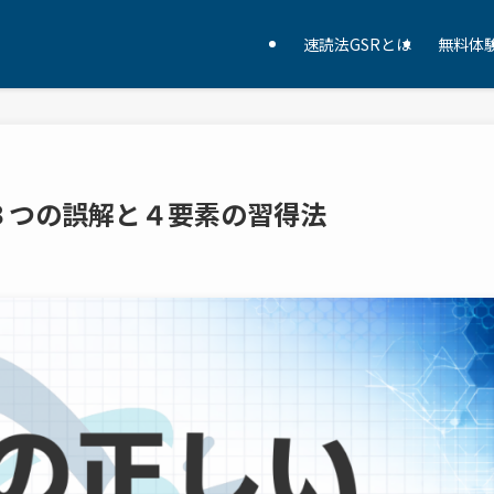
速読法GSRとは
無料体
３つの誤解と４要素の習得法