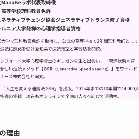
ManaBeラボ代表取締役
、高等学校理科教員免許
ェネラティブチェンジ協会ジェネラティブトランス修了資格
ォルニア大学発祥の心理学指導者資格
高知大学で理科教員免許を取得し、公立の高等学校で2年間理科教師として
速読に感銘を受け愛知県で速読教室と学習塾を開校。
ンフォード大学心理学博士のギリガン先生と出会い、「瞑想状態×速
新しい速読メソッド【
GSR
】をワールド
（Generative Speed Reading）
ナーズ株式会社と開発。
、「人生を変える速読法 GSR」を出版。2025年までの10年間で44,000
指導の実績。現在もオンラインで全国の人々へ向けて活動中。
の理由