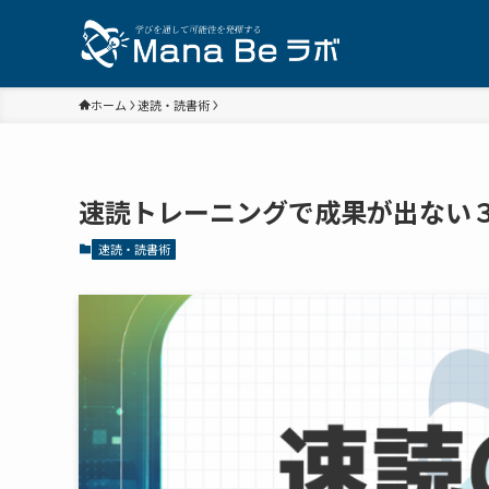
ホーム
速読・読書術
速読トレーニングで成果が出ない
速読・読書術