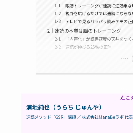
眼筋トレーニングが速読に逆効果な
視野を広げるだけでは速読にならな
テレビで見るパラパラ読みデモの正
速読の本質は脳のトレーニング
「内声化」が読書速度の天井をつく
速読が伸びる25%の正体
こ
浦地純也（うらち じゅんや）
速読メソッド「GSR」講師 ／ 株式会社ManaBeラボ 代