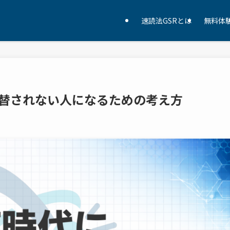
速読法GSRとは
無料体
に代替されない人になるための考え方