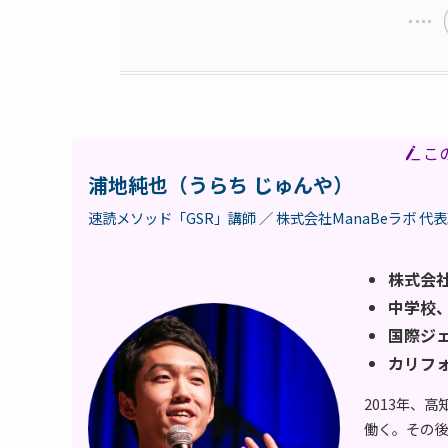
こ
浦地純也（うらち じゅんや）
速読メソッド「GSR」講師 ／ 株式会社ManaBeラボ 代
株式会社
中学校
国際ジ
カリフ
2013年、
働く。その後