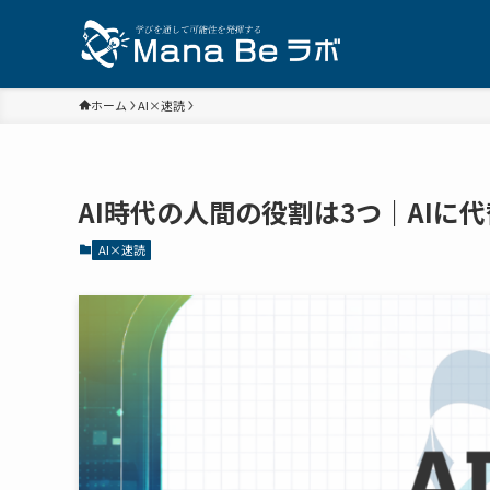
ホーム
AI×速読
AI時代の人間の役割は3つ｜AI
AI×速読